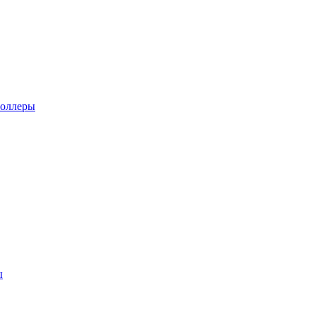
оллеры
ы