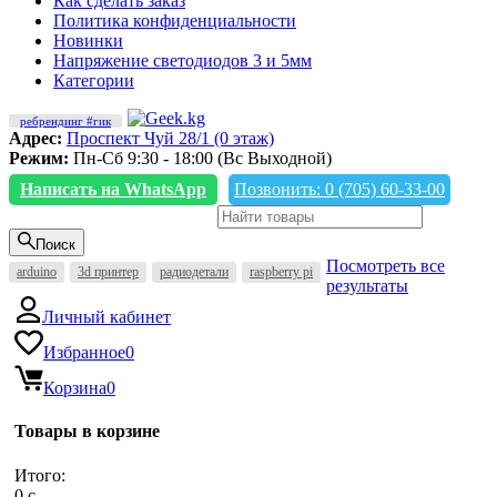
Как сделать заказ
Политика конфиденциальности
Новинки
Напряжение светодиодов 3 и 5мм
Категории
ребрендинг #гик
Адрес:
Проспект Чуй 28/1 (0 этаж)
Режим:
Пн-Сб 9:30 - 18:00 (Вс Выходной)
Написать на WhatsApp
Позвонить: 0 (705) 60-33-00
Поиск
Посмотреть все
arduino
3d принтер
радиодетали
raspberry pi
результаты
Личный кабинет
Избранное
0
Корзина
0
Товары в корзине
Итого:
0
c