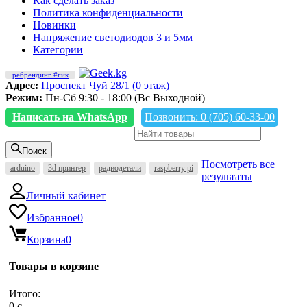
Как сделать заказ
Политика конфиденциальности
Новинки
Напряжение светодиодов 3 и 5мм
Категории
ребрендинг #гик
Адрес:
Проспект Чуй 28/1 (0 этаж)
Режим:
Пн-Сб 9:30 - 18:00 (Вс Выходной)
Написать на WhatsApp
Позвонить: 0 (705) 60-33-00
Поиск
Посмотреть все
arduino
3d принтер
радиодетали
raspberry pi
результаты
Личный кабинет
Избранное
0
Корзина
0
Товары в корзине
Итого:
0
c