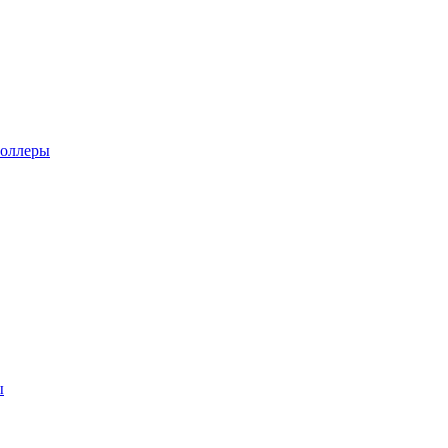
оллеры
ы