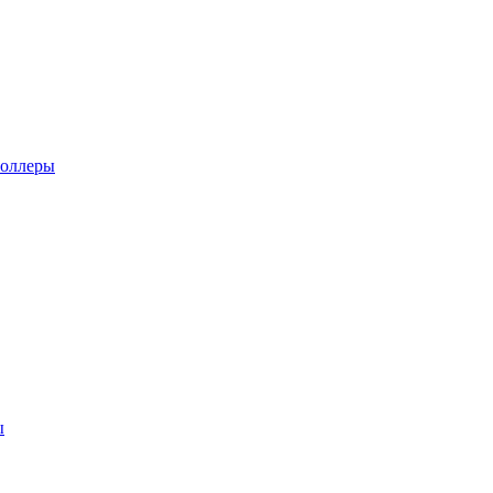
оллеры
ы