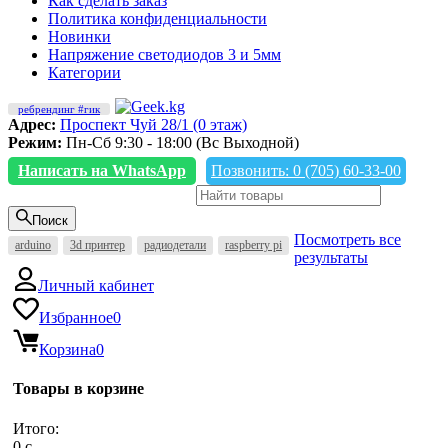
Как сделать заказ
Политика конфиденциальности
Новинки
Напряжение светодиодов 3 и 5мм
Категории
ребрендинг #гик
Адрес:
Проспект Чуй 28/1 (0 этаж)
Режим:
Пн-Сб 9:30 - 18:00 (Вс Выходной)
Написать на WhatsApp
Позвонить: 0 (705) 60-33-00
Поиск
Посмотреть все
arduino
3d принтер
радиодетали
raspberry pi
результаты
Личный кабинет
Избранное
0
Корзина
0
Товары в корзине
Итого:
0
c