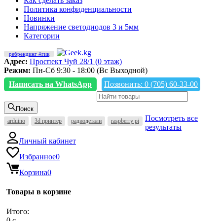
Как сделать заказ
Политика конфиденциальности
Новинки
Напряжение светодиодов 3 и 5мм
Категории
ребрендинг #гик
Адрес:
Проспект Чуй 28/1 (0 этаж)
Режим:
Пн-Сб 9:30 - 18:00 (Вс Выходной)
Написать на WhatsApp
Позвонить: 0 (705) 60-33-00
Поиск
Посмотреть все
arduino
3d принтер
радиодетали
raspberry pi
результаты
Личный кабинет
Избранное
0
Корзина
0
Товары в корзине
Итого:
0
c