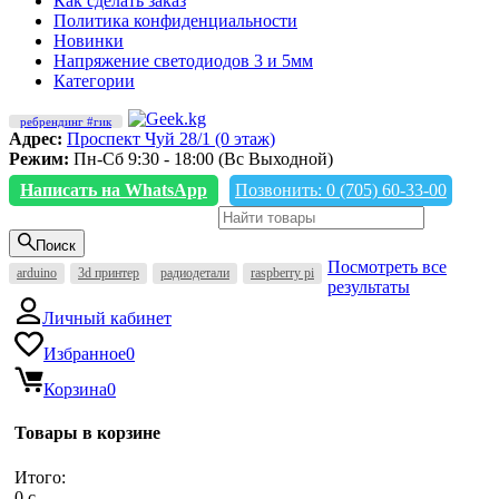
Как сделать заказ
Политика конфиденциальности
Новинки
Напряжение светодиодов 3 и 5мм
Категории
ребрендинг #гик
Адрес:
Проспект Чуй 28/1 (0 этаж)
Режим:
Пн-Сб 9:30 - 18:00 (Вс Выходной)
Написать на WhatsApp
Позвонить: 0 (705) 60-33-00
Поиск
Посмотреть все
arduino
3d принтер
радиодетали
raspberry pi
результаты
Личный кабинет
Избранное
0
Корзина
0
Товары в корзине
Итого:
0
c