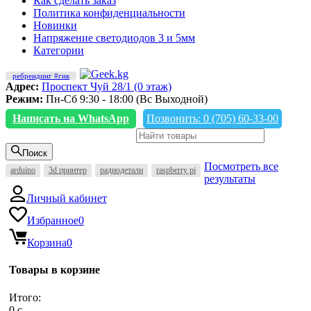
Как сделать заказ
Политика конфиденциальности
Новинки
Напряжение светодиодов 3 и 5мм
Категории
ребрендинг #гик
Адрес:
Проспект Чуй 28/1 (0 этаж)
Режим:
Пн-Сб 9:30 - 18:00 (Вс Выходной)
Написать на WhatsApp
Позвонить: 0 (705) 60-33-00
Поиск
Посмотреть все
arduino
3d принтер
радиодетали
raspberry pi
результаты
Личный кабинет
Избранное
0
Корзина
0
Товары в корзине
Итого:
0
c