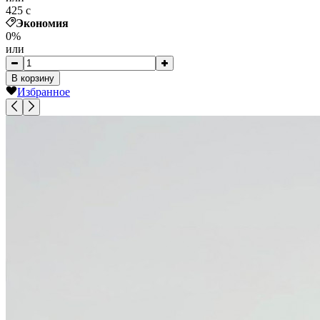
425
c
Экономия
0%
или
В корзину
Избранное