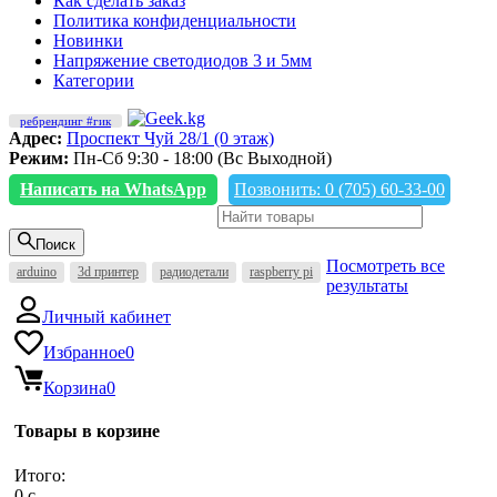
Как сделать заказ
Политика конфиденциальности
Новинки
Напряжение светодиодов 3 и 5мм
Категории
ребрендинг #гик
Адрес:
Проспект Чуй 28/1 (0 этаж)
Режим:
Пн-Сб 9:30 - 18:00 (Вс Выходной)
Написать на WhatsApp
Позвонить: 0 (705) 60-33-00
Поиск
Посмотреть все
arduino
3d принтер
радиодетали
raspberry pi
результаты
Личный кабинет
Избранное
0
Корзина
0
Товары в корзине
Итого:
0
c