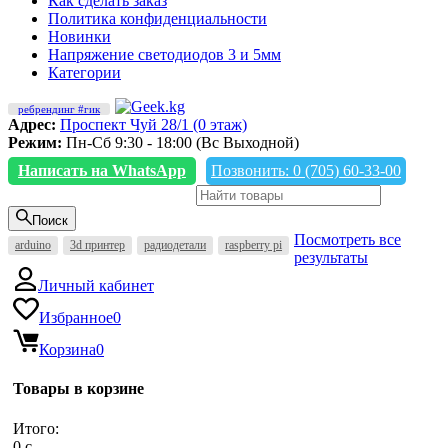
Как сделать заказ
Политика конфиденциальности
Новинки
Напряжение светодиодов 3 и 5мм
Категории
ребрендинг #гик
Адрес:
Проспект Чуй 28/1 (0 этаж)
Режим:
Пн-Сб 9:30 - 18:00 (Вс Выходной)
Написать на WhatsApp
Позвонить: 0 (705) 60-33-00
Поиск
Посмотреть все
arduino
3d принтер
радиодетали
raspberry pi
результаты
Личный кабинет
Избранное
0
Корзина
0
Товары в корзине
Итого:
0
c