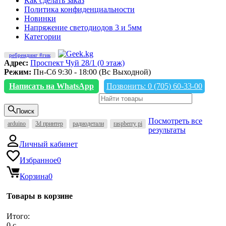
Как сделать заказ
Политика конфиденциальности
Новинки
Напряжение светодиодов 3 и 5мм
Категории
ребрендинг #гик
Адрес:
Проспект Чуй 28/1 (0 этаж)
Режим:
Пн-Сб 9:30 - 18:00 (Вс Выходной)
Написать на WhatsApp
Позвонить: 0 (705) 60-33-00
Поиск
Посмотреть все
arduino
3d принтер
радиодетали
raspberry pi
результаты
Личный кабинет
Избранное
0
Корзина
0
Товары в корзине
Итого:
0
c