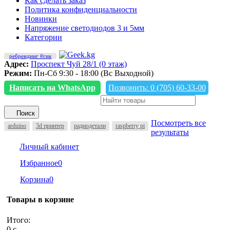
Как сделать заказ
Политика конфиденциальности
Новинки
Напряжение светодиодов 3 и 5мм
Категории
ребрендинг #гик
Адрес:
Проспект Чуй 28/1 (0 этаж)
Режим:
Пн-Сб 9:30 - 18:00 (Вс Выходной)
Написать на WhatsApp
Позвонить: 0 (705) 60-33-00
Поиск
Посмотреть все
arduino
3d принтер
радиодетали
raspberry pi
результаты
Личный кабинет
Избранное
0
Корзина
0
Товары в корзине
Итого:
0
c