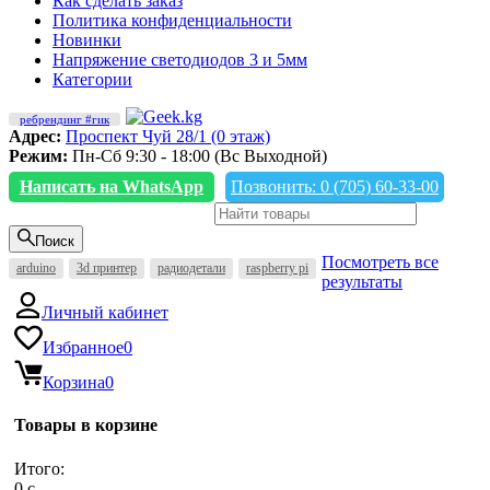
Как сделать заказ
Политика конфиденциальности
Новинки
Напряжение светодиодов 3 и 5мм
Категории
ребрендинг #гик
Адрес:
Проспект Чуй 28/1 (0 этаж)
Режим:
Пн-Сб 9:30 - 18:00 (Вс Выходной)
Написать на WhatsApp
Позвонить: 0 (705) 60-33-00
Поиск
Посмотреть все
arduino
3d принтер
радиодетали
raspberry pi
результаты
Личный кабинет
Избранное
0
Корзина
0
Товары в корзине
Итого:
0
c