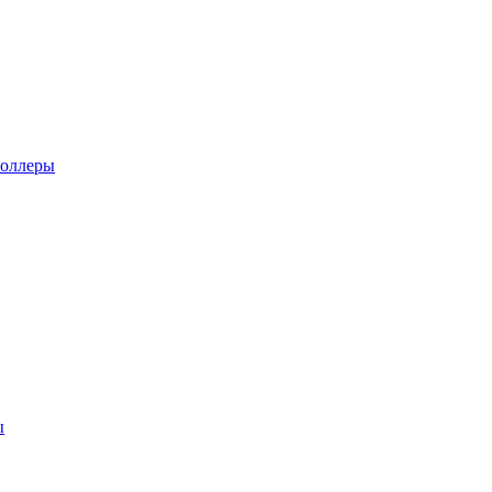
оллеры
ы