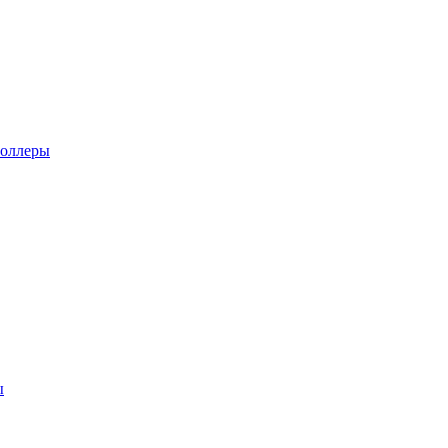
оллеры
ы