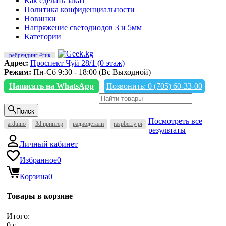
Как сделать заказ
Политика конфиденциальности
Новинки
Напряжение светодиодов 3 и 5мм
Категории
ребрендинг #гик
Адрес:
Проспект Чуй 28/1 (0 этаж)
Режим:
Пн-Сб 9:30 - 18:00 (Вс Выходной)
Написать на WhatsApp
Позвонить: 0 (705) 60-33-00
Поиск
Посмотреть все
arduino
3d принтер
радиодетали
raspberry pi
результаты
Личный кабинет
Избранное
0
Корзина
0
Товары в корзине
Итого:
0
c