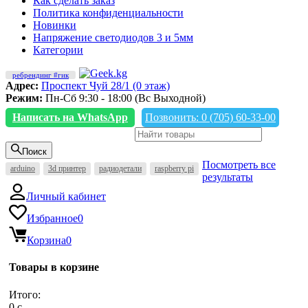
Как сделать заказ
Политика конфиденциальности
Новинки
Напряжение светодиодов 3 и 5мм
Категории
ребрендинг #гик
Адрес:
Проспект Чуй 28/1 (0 этаж)
Режим:
Пн-Сб 9:30 - 18:00 (Вс Выходной)
Написать на WhatsApp
Позвонить: 0 (705) 60-33-00
Поиск
Посмотреть все
arduino
3d принтер
радиодетали
raspberry pi
результаты
Личный кабинет
Избранное
0
Корзина
0
Товары в корзине
Итого:
0
c