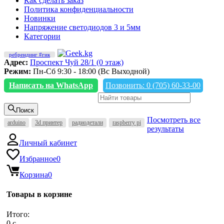
Как сделать заказ
Политика конфиденциальности
Новинки
Напряжение светодиодов 3 и 5мм
Категории
ребрендинг #гик
Адрес:
Проспект Чуй 28/1 (0 этаж)
Режим:
Пн-Сб 9:30 - 18:00 (Вс Выходной)
Написать на WhatsApp
Позвонить: 0 (705) 60-33-00
Поиск
Посмотреть все
arduino
3d принтер
радиодетали
raspberry pi
результаты
Личный кабинет
Избранное
0
Корзина
0
Товары в корзине
Итого:
0
c