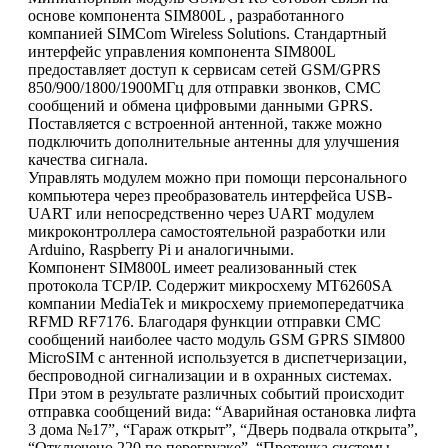
основе компонента SIM800L , разработанного
компанией SIMCom Wireless Solutions. Стандартный
интерфейс управления компонента SIM800L
предоставляет доступ к сервисам сетей GSM/GPRS
850/900/1800/1900МГц для отправки звонков, СМС
сообщений и обмена цифровыми данными GPRS.
Поставляется с встроенной антенной, также можно
подключить дополнительные антенны для улучшения
качества сигнала.
Управлять модулем можно при помощи персонального
компьютера через преобразователь интерфейса USB-
UART или непосредственно через UART модулем
микроконтроллера самостоятельной разработки или
Arduino, Raspberry Pi и аналогичными.
Компонент SIM800L имеет реализованный стек
протокола TCP/IP. Содержит микросхему MT6260SA
компании MediaTek и микросхему приемопередатчика
RFMD RF7176. Благодаря функции отправки СМС
сообщений наиболее часто модуль GSM GPRS SIM800
MicroSIM с антенной используется в диспетчеризации,
беспроводной сигнализации и в охранных системах.
При этом в результате различных событий происходит
отправка сообщений вида: “Аварийная остановка лифта
3 дома №17”, “Гараж открыт”, “Дверь подвала открыта”,
“Отключено 220 по перегрузке”, “Протечка системы