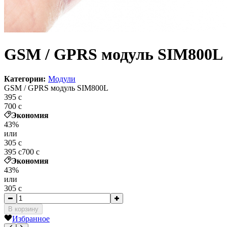
GSM / GPRS модуль SIM800L
Категории:
Модули
GSM / GPRS модуль SIM800L
395
c
700
c
Экономия
43%
или
305
c
395
c
700
c
Экономия
43%
или
305
c
В корзину
Избранное