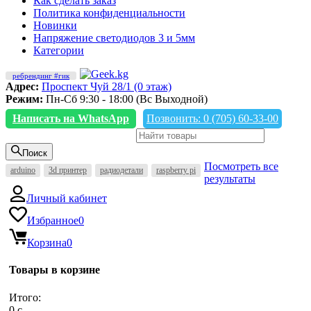
Как сделать заказ
Политика конфиденциальности
Новинки
Напряжение светодиодов 3 и 5мм
Категории
ребрендинг #гик
Адрес:
Проспект Чуй 28/1 (0 этаж)
Режим:
Пн-Сб 9:30 - 18:00 (Вс Выходной)
Написать на WhatsApp
Позвонить: 0 (705) 60-33-00
Поиск
Посмотреть все
arduino
3d принтер
радиодетали
raspberry pi
результаты
Личный кабинет
Избранное
0
Корзина
0
Товары в корзине
Итого:
0
c