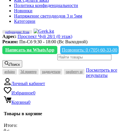
Как сделать заказ
Политика конфиденциальности
Новинки
Напряжение светодиодов 3 и 5мм
Категории
ребрендинг #гик
Адрес:
Проспект Чуй 28/1 (0 этаж)
Режим:
Пн-Сб 9:30 - 18:00 (Вс Выходной)
Написать на WhatsApp
Позвонить: 0 (705) 60-33-00
Поиск
Посмотреть все
arduino
3d принтер
радиодетали
raspberry pi
результаты
Личный кабинет
Избранное
0
Корзина
0
Товары в корзине
Итого:
0
c