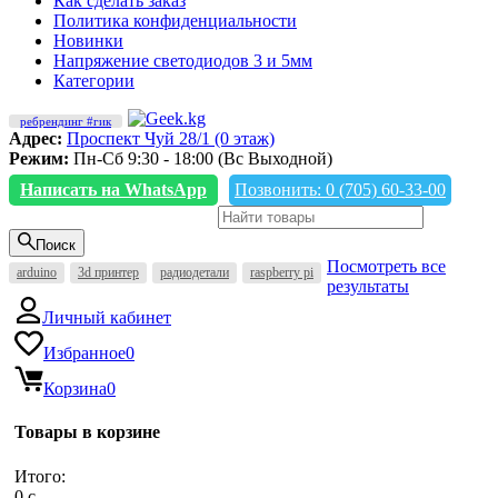
Как сделать заказ
Политика конфиденциальности
Новинки
Напряжение светодиодов 3 и 5мм
Категории
ребрендинг #гик
Адрес:
Проспект Чуй 28/1 (0 этаж)
Режим:
Пн-Сб 9:30 - 18:00 (Вс Выходной)
Написать на WhatsApp
Позвонить: 0 (705) 60-33-00
Поиск
Посмотреть все
arduino
3d принтер
радиодетали
raspberry pi
результаты
Личный кабинет
Избранное
0
Корзина
0
Товары в корзине
Итого:
0
c