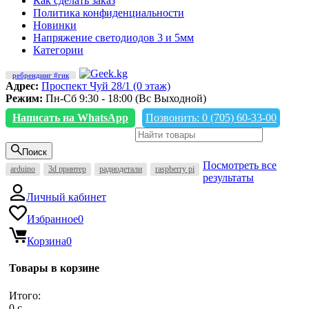
Как сделать заказ
Политика конфиденциальности
Новинки
Напряжение светодиодов 3 и 5мм
Категории
ребрендинг #гик
Адрес:
Проспект Чуй 28/1 (0 этаж)
Режим:
Пн-Сб 9:30 - 18:00 (Вс Выходной)
Написать на WhatsApp
Позвонить: 0 (705) 60-33-00
Поиск
Посмотреть все
arduino
3d принтер
радиодетали
raspberry pi
результаты
Личный кабинет
Избранное
0
Корзина
0
Товары в корзине
Итого:
0
c