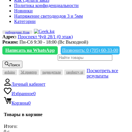
Как сделать заказ
Политика конфиденциальности
Новинки
Напряжение светодиодов 3 и 5мм
Категории
ребрендинг #гик
Адрес:
Проспект Чуй 28/1 (0 этаж)
Режим:
Пн-Сб 9:30 - 18:00 (Вс Выходной)
Написать на WhatsApp
Позвонить: 0 (705) 60-33-00
Поиск
Посмотреть все
arduino
3d принтер
радиодетали
raspberry pi
результаты
Личный кабинет
Избранное
0
Корзина
0
Товары в корзине
Итого:
0
c