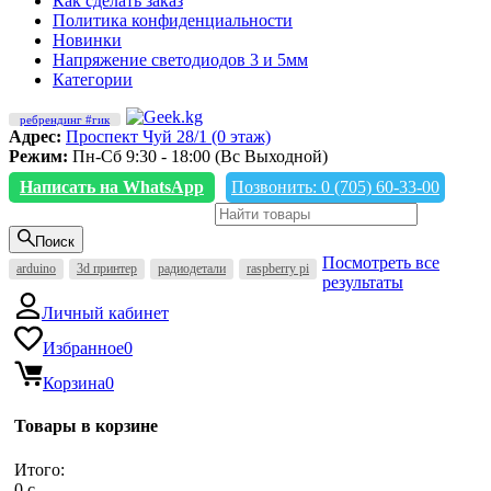
Как сделать заказ
Политика конфиденциальности
Новинки
Напряжение светодиодов 3 и 5мм
Категории
ребрендинг #гик
Адрес:
Проспект Чуй 28/1 (0 этаж)
Режим:
Пн-Сб 9:30 - 18:00 (Вс Выходной)
Написать на WhatsApp
Позвонить: 0 (705) 60-33-00
Поиск
Посмотреть все
arduino
3d принтер
радиодетали
raspberry pi
результаты
Личный кабинет
Избранное
0
Корзина
0
Товары в корзине
Итого:
0
c