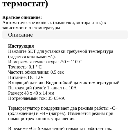
термостат)
Краткое описание:
Автоматическое вкл/вык (лампочки, мотора и тп.) в
зависимости от температуры
Описание
Инструкция
Нажмите SET для установки требуемой температура
(задается кнопками +/-).
Измеряемая температура: -50 ~ 110°C
Точность: 0.1 ° C
Частота обновления: 0.5 сек
Питание: DC 12V
Входящий датчик: Водостойкий датчик температурный
Выходящий (реле): 1 канал на 10A
Размер: 48 x 40 x 14 мм
Потребляемый ток: 35-65мА
Терморегулятор поддерживает два режима работы «C»
(охлаждение) и «H» (нагрев). Изменяется режим при
помощи трех кнопок управления.
В режиме «C» (охлаждение) термостат работает так: