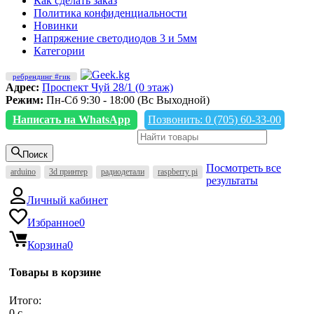
Как сделать заказ
Политика конфиденциальности
Новинки
Напряжение светодиодов 3 и 5мм
Категории
ребрендинг #гик
Адрес:
Проспект Чуй 28/1 (0 этаж)
Режим:
Пн-Сб 9:30 - 18:00 (Вс Выходной)
Написать на WhatsApp
Позвонить: 0 (705) 60-33-00
Поиск
Посмотреть все
arduino
3d принтер
радиодетали
raspberry pi
результаты
Личный кабинет
Избранное
0
Корзина
0
Товары в корзине
Итого:
0
c