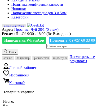
Как сделать заказ
Политика конфиденциальности
Новинки
Напряжение светодиодов 3 и 5мм
Категории
ребрендинг #гик
Адрес:
Проспект Чуй 28/1 (0 этаж)
Режим:
Пн-Сб 9:30 - 18:00 (Вс Выходной)
Написать на WhatsApp
Позвонить: 0 (705) 60-33-00
Поиск
Посмотреть все
arduino
3d принтер
радиодетали
raspberry pi
результаты
Личный кабинет
Избранное
0
Корзина
0
Товары в корзине
Итого:
0
c