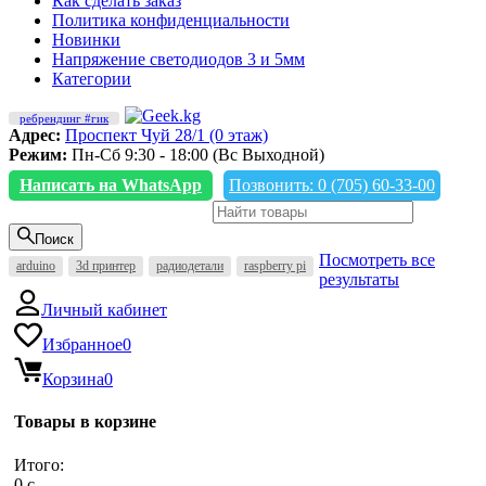
Как сделать заказ
Политика конфиденциальности
Новинки
Напряжение светодиодов 3 и 5мм
Категории
ребрендинг #гик
Адрес:
Проспект Чуй 28/1 (0 этаж)
Режим:
Пн-Сб 9:30 - 18:00 (Вс Выходной)
Написать на WhatsApp
Позвонить: 0 (705) 60-33-00
Поиск
Посмотреть все
arduino
3d принтер
радиодетали
raspberry pi
результаты
Личный кабинет
Избранное
0
Корзина
0
Товары в корзине
Итого:
0
c