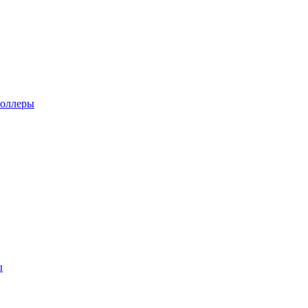
оллеры
ы