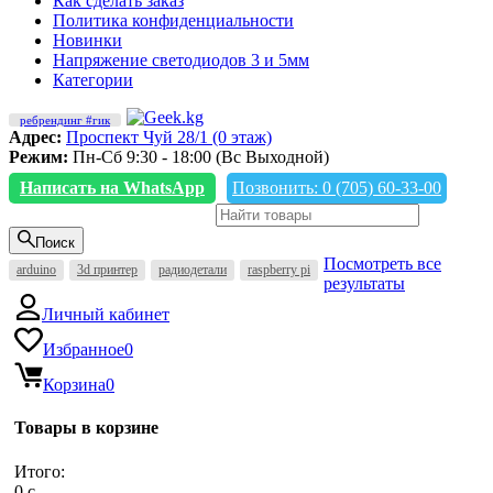
Как сделать заказ
Политика конфиденциальности
Новинки
Напряжение светодиодов 3 и 5мм
Категории
ребрендинг #гик
Адрес:
Проспект Чуй 28/1 (0 этаж)
Режим:
Пн-Сб 9:30 - 18:00 (Вс Выходной)
Написать на WhatsApp
Позвонить: 0 (705) 60-33-00
Поиск
Посмотреть все
arduino
3d принтер
радиодетали
raspberry pi
результаты
Личный кабинет
Избранное
0
Корзина
0
Товары в корзине
Итого:
0
c