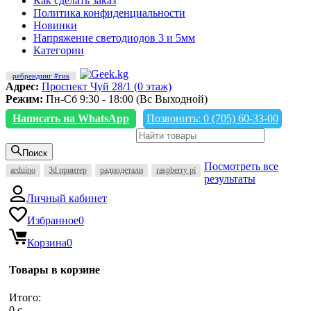
Как сделать заказ
Политика конфиденциальности
Новинки
Напряжение светодиодов 3 и 5мм
Категории
ребрендинг #гик
Адрес:
Проспект Чуй 28/1 (0 этаж)
Режим:
Пн-Сб 9:30 - 18:00 (Вс Выходной)
Написать на WhatsApp
Позвонить: 0 (705) 60-33-00
Поиск
Посмотреть все
arduino
3d принтер
радиодетали
raspberry pi
результаты
Личный кабинет
Избранное
0
Корзина
0
Товары в корзине
Итого:
0
c