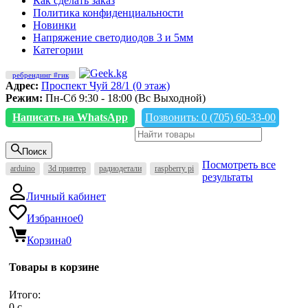
Как сделать заказ
Политика конфиденциальности
Новинки
Напряжение светодиодов 3 и 5мм
Категории
ребрендинг #гик
Адрес:
Проспект Чуй 28/1 (0 этаж)
Режим:
Пн-Сб 9:30 - 18:00 (Вс Выходной)
Написать на WhatsApp
Позвонить: 0 (705) 60-33-00
Поиск
Посмотреть все
arduino
3d принтер
радиодетали
raspberry pi
результаты
Личный кабинет
Избранное
0
Корзина
0
Товары в корзине
Итого:
0
c