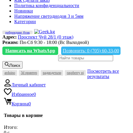
Как сделать заказ
Политика конфиденциальности
Новинки
Напряжение светодиодов 3 и 5мм
Категории
ребрендинг #гик
Адрес:
Проспект Чуй 28/1 (0 этаж)
Режим:
Пн-Сб 9:30 - 18:00 (Вс Выходной)
Написать на WhatsApp
Позвонить: 0 (705) 60-33-00
Поиск
Посмотреть все
arduino
3d принтер
радиодетали
raspberry pi
результаты
Личный кабинет
Избранное
0
Корзина
0
Товары в корзине
Итого:
0
c