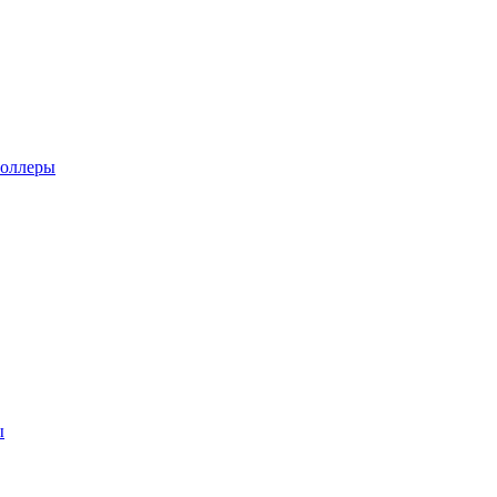
оллеры
ы