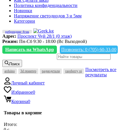
Как сделать заказ
Политика конфиденциальности
Новинки
Напряжение светодиодов 3 и 5мм
Категории
ребрендинг #гик
Адрес:
Проспект Чуй 28/1 (0 этаж)
Режим:
Пн-Сб 9:30 - 18:00 (Вс Выходной)
Написать на WhatsApp
Позвонить: 0 (705) 60-33-00
Поиск
Посмотреть все
arduino
3d принтер
радиодетали
raspberry pi
результаты
Личный кабинет
Избранное
0
Корзина
0
Товары в корзине
Итого:
0
c