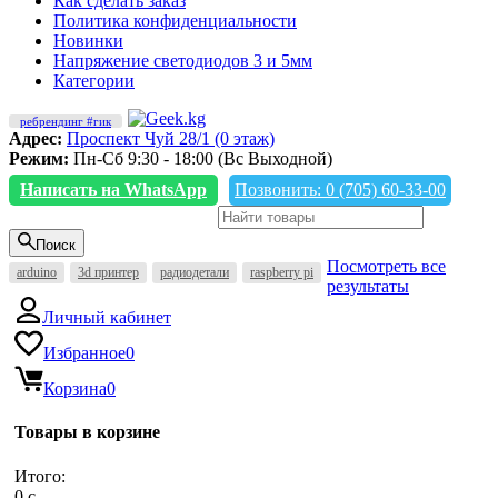
Как сделать заказ
Политика конфиденциальности
Новинки
Напряжение светодиодов 3 и 5мм
Категории
ребрендинг #гик
Адрес:
Проспект Чуй 28/1 (0 этаж)
Режим:
Пн-Сб 9:30 - 18:00 (Вс Выходной)
Написать на WhatsApp
Позвонить: 0 (705) 60-33-00
Поиск
Посмотреть все
arduino
3d принтер
радиодетали
raspberry pi
результаты
Личный кабинет
Избранное
0
Корзина
0
Товары в корзине
Итого:
0
c