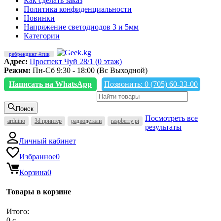
Как сделать заказ
Политика конфиденциальности
Новинки
Напряжение светодиодов 3 и 5мм
Категории
ребрендинг #гик
Адрес:
Проспект Чуй 28/1 (0 этаж)
Режим:
Пн-Сб 9:30 - 18:00 (Вс Выходной)
Написать на WhatsApp
Позвонить: 0 (705) 60-33-00
Поиск
Посмотреть все
arduino
3d принтер
радиодетали
raspberry pi
результаты
Личный кабинет
Избранное
0
Корзина
0
Товары в корзине
Итого:
0
c