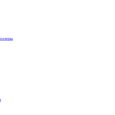
оллеры
ы